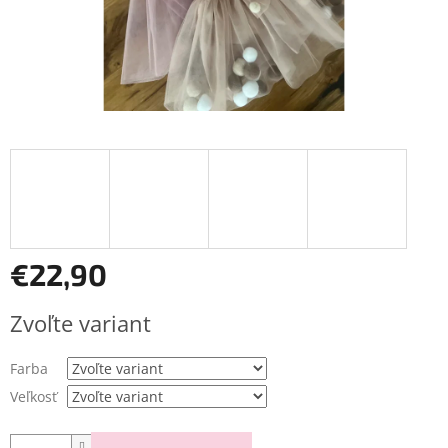
€22,90
Jednotková
Zvoľte variant
cena:
Farba
Veľkosť