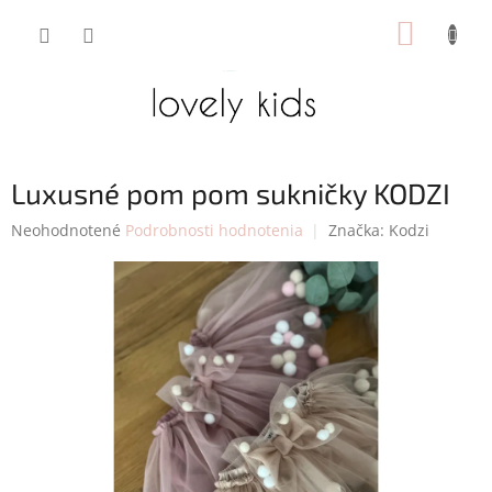
Prejsť
NÁKUP
na
obsah
KOŠÍK
Luxusné pom pom sukničky KODZI
Priemerné
Neohodnotené
Podrobnosti hodnotenia
Značka:
Kodzi
hodnotenie
produktu
je
0,0
z
5
hviezdičiek.