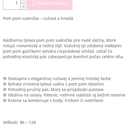
Pridať do košíka
Pom pom suknička – ružová a hnedá
Nádherná tylová pom pom suknička pre malé slečny, ktoré
milujú romantický a nežný štýl. Vzdušný tyl zdobený mäkkými
pom pom guličkami vytvára rozprávkový vzhľad, zatiaľ čo
pohodlný elastický pás zabezpečuje komfort počas celého dňa.
🌸 Dostupná v elegantnej ružovej a jemnej hnedej farbe
🌸 Bohatá vrstvená tylová sukňa s pom pom detailmi
🌸 Pohodlný pružný pás, ktorý sa prispôsobí postave
🌸 Ideálna na oslavy, fotenie, rodinné udalosti aj bežné nosenie
🌸 Krásne sa kombinuje s body, tričkom či svetríkom
Veľkosti: 86 – 128