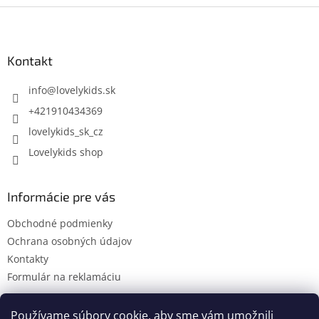
Z
á
p
ä
Kontakt
t
i
info
@
lovelykids.sk
e
+421910434369
lovelykids_sk_cz
Lovelykids shop
Informácie pre vás
Obchodné podmienky
Ochrana osobných údajov
Kontakty
Formulár na reklamáciu
Používame súbory cookie, aby sme vám umožnili