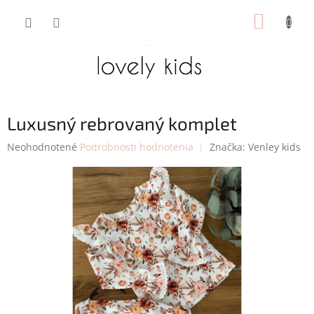
Prejsť
NÁKUP
na
obsah
KOŠÍK
Luxusný rebrovaný komplet
Priemerné
Neohodnotené
Podrobnosti hodnotenia
Značka:
Venley kids
hodnotenie
produktu
je
0,0
z
5
hviezdičiek.