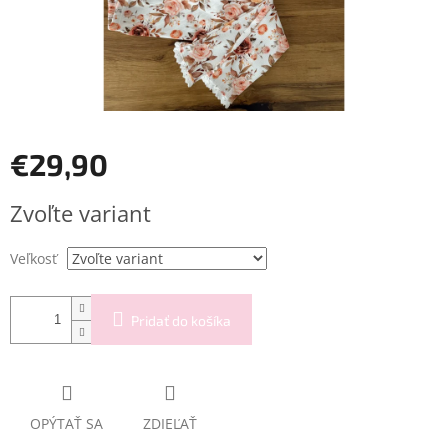
€29,90
Jednotková
Zvoľte variant
cena:
Veľkosť
Pridať do košíka
OPÝTAŤ SA
ZDIEĽAŤ