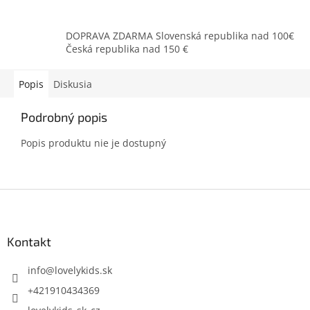
DOPRAVA ZDARMA Slovenská republika nad 100€
Česká republika nad 150 €
Popis
Diskusia
Podrobný popis
Popis produktu nie je dostupný
Z
á
p
ä
Kontakt
t
i
info
@
lovelykids.sk
e
+421910434369