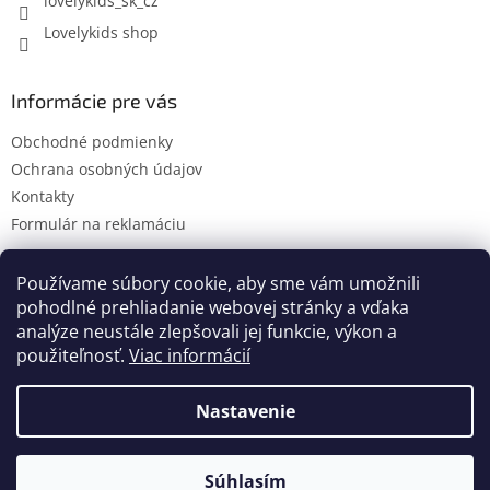
lovelykids_sk_cz
Lovelykids shop
Informácie pre vás
Obchodné podmienky
Ochrana osobných údajov
Kontakty
Formulár na reklamáciu
Používame súbory cookie, aby sme vám umožnili
pohodlné prehliadanie webovej stránky a vďaka
Kontakty
Novinky
analýze neustále zlepšovali jej funkcie, výkon a
použiteľnosť.
Viac informácií
Nastavenie
Vytvoril Shoptet
Súhlasím
Copyright 2026
lovelykids
. Všetky práva vyhradené.