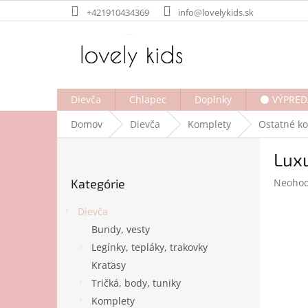
Prejsť
+421910434369
info@lovelykids.sk
na
obsah
Dievča
Chlapec
Doplnky
⚫ VÝPRED
Domov
Dievča
Komplety
Ostatné k
B
Lux
o
Preskočiť
č
Prieme
Kategórie
Neohod
kategórie
n
hodnot
ý
produk
Dievča
p
je
Bundy, vesty
a
0,0
Legínky, tepláky, trakovky
z
n
5
e
Kraťasy
hviezdi
l
Tričká, body, tuniky
Komplety