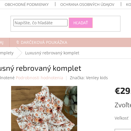
OBCHODNÉ PODMIENKY
OCHRANA OSOBNÝCH ÚDAJOV
KO
HĽADAŤ
AJ
🔖 DARČEKOVÁ POUKÁŽKA
omplety
Luxusný rebrovaný komplet
usný rebrovaný komplet
rné
notené
Podrobnosti hodnotenia
Značka:
Venley kids
enie
€29
tu
Jednotk
Zvoľt
cena:
čiek.
Veľkosť