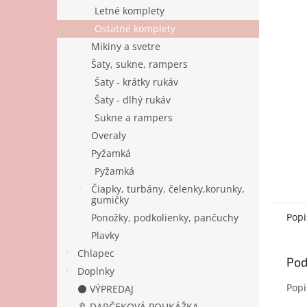
Letné komplety
Ostatné komplety
Mikiny a svetre
Šaty, sukne, rampers
Šaty - krátky rukáv
Šaty - dlhý rukáv
Sukne a rampers
Overaly
Pyžamká
Pyžamká
Čiapky, turbány, čelenky,korunky,
gumičky
Popi
Ponožky, podkolienky, pančuchy
Plavky
Chlapec
Pod
Doplnky
Popi
⚫ VÝPREDAJ
🔖 DARČEKOVÁ POUKÁŽKA