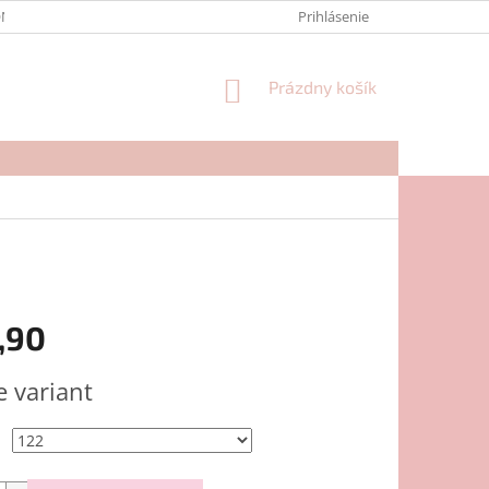
NTAKTY
FORMULÁR NA REKLAMÁCIU
Prihlásenie
NÁKUPNÝ
Prázdny košík
KOŠÍK
,90
ová
e variant