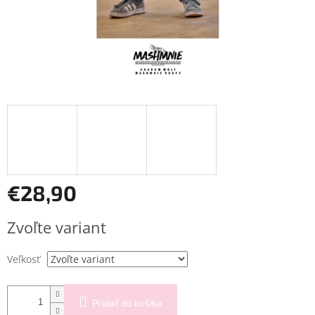
€28,90
Jednotková
Zvoľte variant
cena:
Veľkosť
Pridať do košíka