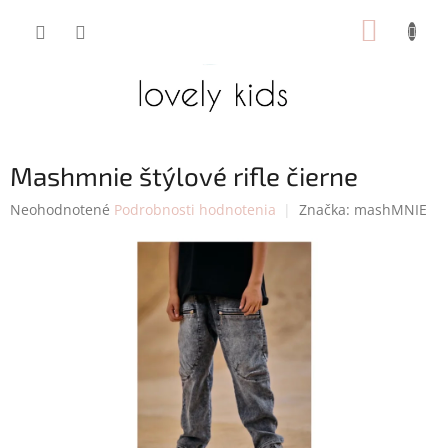
Prejsť
NÁKUP
na
obsah
KOŠÍK
Mashmnie štýlové rifle čierne
Priemerné
Neohodnotené
Podrobnosti hodnotenia
Značka:
mashMNIE
hodnotenie
produktu
je
0,0
z
5
hviezdičiek.