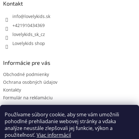
ä
Kontakt
t
i
info
@
lovelykids.sk
e
+421910434369
lovelykids_sk_cz
Lovelykids shop
Informácie pre vás
Obchodné podmienky
Ochrana osobných údajov
Kontakty
Formulár na reklamáciu
Používame súbory cookie, aby sme vám umožnili
pohodlné prehliadanie webovej stránky a vďaka
Kontakty
Novinky
analýze neustále zlepšovali jej funkcie, výkon a
použiteľnosť.
Viac informácií