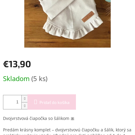
€13,90
Jednotková
Skladom
(5 ks)
cena:
Pridať do košíka
Dvojvrstvová čiapočka so šálikom 🎀
Predám krásny komplet – dvojvrstvovú čiapočku a šálik, ktorý sa