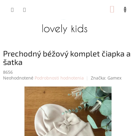
Prejsť
NÁKUP
na
obsah
KOŠÍK
Prechodný béžový komplet čiapka a
šatka
8656
Priemerné
Neohodnotené
Podrobnosti hodnotenia
Značka:
Gamex
hodnotenie
produktu
je
0,0
z
5
hviezdičiek.