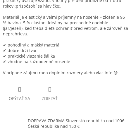
prakticky uväzuje vzadu. Vhodný pre deti približne od 1 do 4
rokov (prispôsobí sa hlavičke).
Materiál je elastický a veľmi príjemný na nosenie – zloženie 95
% bavlna, 5 % elastan. Ideálny na prechodné obdobie
(jar/jeseň), keď treba dieťa ochrániť pred vetrom, ale zároveň sa
neprehrieva.
✔ pohodlný a mäkký materiál
✔ dobre drží tvar
✔ praktické viazanie šálika
✔ vhodné na každodenné nosenie
V prípade záujmu rada doplním rozmery alebo viac info 😊
OPÝTAŤ SA
ZDIEĽAŤ
DOPRAVA ZDARMA Slovenská republika nad 100€
Česká republika nad 150 €