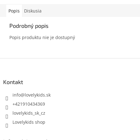
Popis
Diskusia
Podrobný popis
Popis produktu nie je dostupný
Z
á
p
ä
Kontakt
t
i
info
@
lovelykids.sk
e
+421910434369
lovelykids_sk_cz
Lovelykids shop