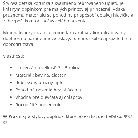
Štýlová detská korunka z kvalitného rebrovaného úpletu je
krásnym doplnkom pre malých princov aj princezné. Vďaka
pružnému materiálu sa pohodlne prispôsobí detskej hlavičke a
zabezpečí komfort počas celého nosenia.
Minimalistický dizajn a jemné farby robia z korunky ideálny
doplnok na narodeninové oslavy, fotenie, škôlku aj každodenné
dobrodružstvá.
Vlastnosti:
Univerzálna veľkosť: 2 – 5 rokov
Materiál: bavlna, elastan
Rebrovaný pružný úplet
Pohodlné nosenie bez otláčania
Vhodná pre dievčatá aj chlapcov
Ručne šité prevedenie
👑 Praktický a štýlový doplnok, ktorý poteší každé dieťatko. 💙🤍
🩵