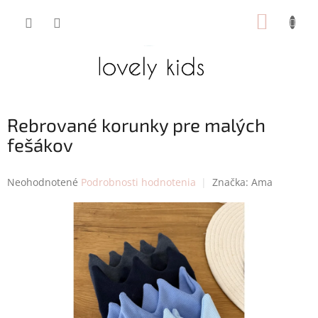
Prejsť
NÁKUP
na
obsah
KOŠÍK
Rebrované korunky pre malých
fešákov
Priemerné
Neohodnotené
Podrobnosti hodnotenia
Značka:
Ama
hodnotenie
produktu
je
0,0
z
5
hviezdičiek.