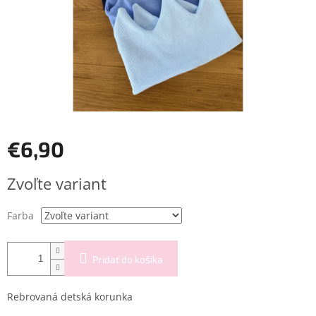
€6,90
Jednotková
Zvoľte variant
cena:
Farba
Pridať do košíka
Rebrovaná detská korunka