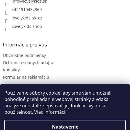
i
info
@
lovelykids.sk
e
+421910434369
lovelykids_sk_cz
Lovelykids shop
Informácie pre vás
Obchodné podmienky
Ochrana osobných údajov
Kontakty
Formulár na reklamáciu
Používame súbory cookie, aby sme vám umožnili
pohodlné prehliadanie webovej stránky a vďaka
Kontakty
Novinky
analýze neustále zlepšovali jej funkcie, výkon a
použiteľnosť.
Viac informácií
Nastavenie
Vytvoril Shoptet