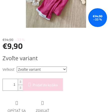
€14,90
–33 %
€14,90
–33 %
€9,90
Jednotková
Zvoľte variant
cena:
Veľkosť
Pridať do košíka
OPÝTAŤ SA
ZDIEĽAŤ