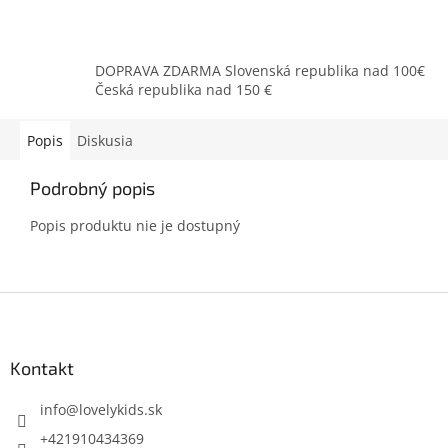
DOPRAVA ZDARMA Slovenská republika nad 100€
Česká republika nad 150 €
Popis
Diskusia
Podrobný popis
Popis produktu nie je dostupný
Z
á
p
ä
Kontakt
t
i
info
@
lovelykids.sk
e
+421910434369