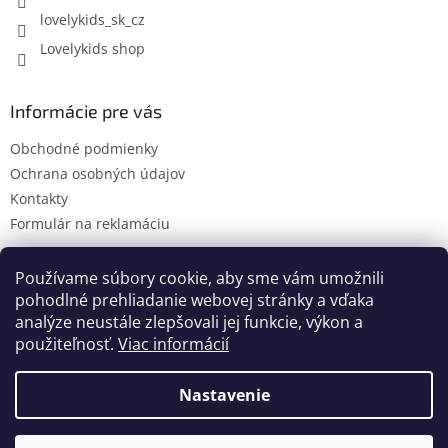
lovelykids_sk_cz
Lovelykids shop
Informácie pre vás
Obchodné podmienky
Ochrana osobných údajov
Kontakty
Formulár na reklamáciu
Používame súbory cookie, aby sme vám umožnili
pohodlné prehliadanie webovej stránky a vďaka
Kontakty
Novinky
analýze neustále zlepšovali jej funkcie, výkon a
použiteľnosť.
Viac informácií
Nastavenie
Vytvoril Shoptet