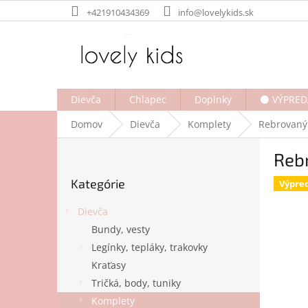
Prejsť
+421910434369
info@lovelykids.sk
na
obsah
Dievča
Chlapec
Doplnky
⚫ VÝPRED
Domov
Dievča
Komplety
Rebrovaný
B
Reb
o
Preskočiť
č
Kategórie
kategórie
Výpre
n
ý
Dievča
p
Bundy, vesty
a
Legínky, tepláky, trakovky
n
e
Kraťasy
l
Tričká, body, tuniky
Komplety