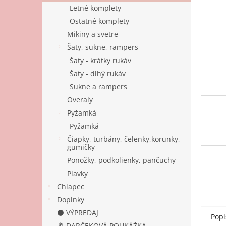
Letné komplety
Ostatné komplety
Mikiny a svetre
Šaty, sukne, rampers
Šaty - krátky rukáv
Šaty - dlhý rukáv
Sukne a rampers
Overaly
Pyžamká
Pyžamká
Čiapky, turbány, čelenky,korunky,
gumičky
Ponožky, podkolienky, pančuchy
Plavky
Chlapec
Doplnky
⚫ VÝPREDAJ
Popi
🔖 DARČEKOVÁ POUKÁŽKA