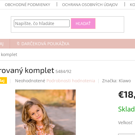
OBCHODNÉ PODMIENKY
OCHRANA OSOBNÝCH ÚDAJOV
KO
HĽADAŤ
AJ
🔖 DARČEKOVÁ POUKÁŽKA
 komplet
rovaný komplet
5484/92
Priemerné
Neohodnotené
Podrobnosti hodnotenia
Značka:
Klawo
daj
hodnotenie
€18
produktu
je
0,0
Jednotk
Skla
z
cena:
5
hviezdičiek.
Veľkosť