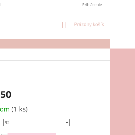
NTAKTY
FORMULÁR NA REKLAMÁCIU
Prihlásenie
NÁKUPNÝ
Prázdny košík
KOŠÍK
,50
ová
dom
(1 ks)