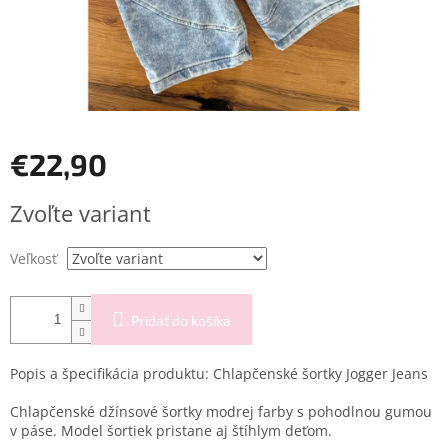
€22,90
Jednotková
Zvoľte variant
cena:
Veľkosť
Pridať do košíka
Popis a špecifikácia produktu: Chlapčenské šortky Jogger Jeans
Chlapčenské džínsové šortky modrej farby s pohodlnou gumou
v páse. Model šortiek pristane aj štíhlym deťom.