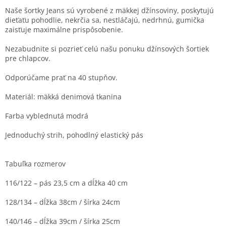
Naše šortky Jeans sú vyrobené z mäkkej džínsoviny, poskytujú
dieťaťu pohodlie, nekrčia sa, nestláčajú, nedrhnú, gumička
zaisťuje maximálne prispôsobenie.
Nezabudnite si pozrieť celú našu ponuku džínsových šortiek
pre chlapcov.
Odporúčame prať na 40 stupňov.
Materiál: mäkká denimová tkanina
Farba vyblednutá modrá
Jednoduchý strih, pohodlný elastický pás
Tabuľka rozmerov
116/122 – pás 23,5 cm a dĺžka 40 cm
128/134 – dĺžka 38cm / šírka 24cm
140/146 – dĺžka 39cm / šírka 25cm