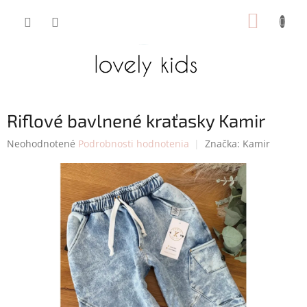
Prejsť
NÁKUP
na
obsah
KOŠÍK
Riflové bavlnené kraťasky Kamir
Priemerné
Neohodnotené
Podrobnosti hodnotenia
Značka:
Kamir
hodnotenie
produktu
je
0,0
z
5
hviezdičiek.