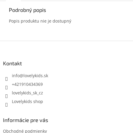
Podrobný popis
Popis produktu nie je dostupný
Z
á
p
ä
Kontakt
t
i
info
@
lovelykids.sk
e
+421910434369
lovelykids_sk_cz
Lovelykids shop
Informácie pre vás
Obchodné podmienky