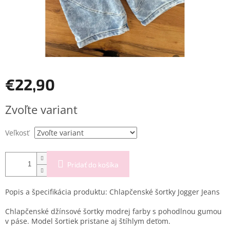
€22,90
Jednotková
Zvoľte variant
cena:
Veľkosť
Pridať do košíka
Popis a špecifikácia produktu: Chlapčenské šortky Jogger Jeans
Chlapčenské džínsové šortky modrej farby s pohodlnou gumou
v páse. Model šortiek pristane aj štíhlym deťom.