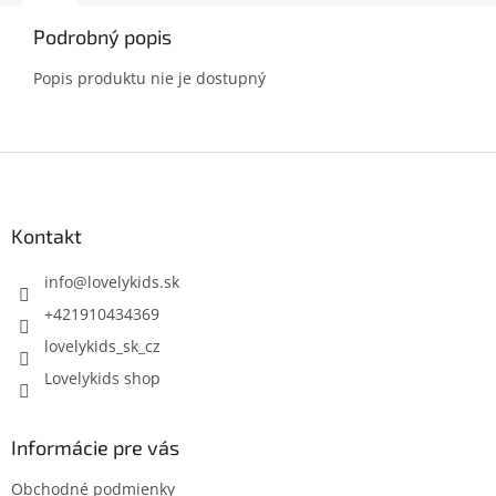
Podrobný popis
Popis produktu nie je dostupný
Z
á
p
ä
Kontakt
t
i
info
@
lovelykids.sk
e
+421910434369
lovelykids_sk_cz
Lovelykids shop
Informácie pre vás
Obchodné podmienky