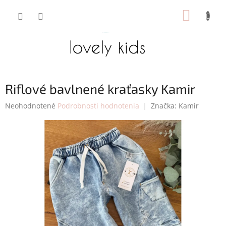
Prejsť
NÁKUP
na
obsah
KOŠÍK
Riflové bavlnené kraťasky Kamir
Priemerné
Neohodnotené
Podrobnosti hodnotenia
Značka:
Kamir
hodnotenie
produktu
je
0,0
z
5
hviezdičiek.