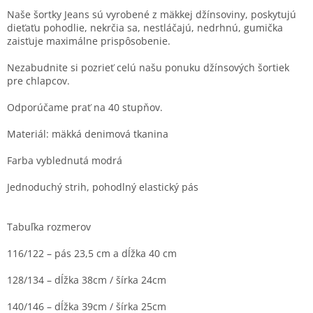
Naše šortky Jeans sú vyrobené z mäkkej džínsoviny, poskytujú
dieťaťu pohodlie, nekrčia sa, nestláčajú, nedrhnú, gumička
zaisťuje maximálne prispôsobenie.
Nezabudnite si pozrieť celú našu ponuku džínsových šortiek
pre chlapcov.
Odporúčame prať na 40 stupňov.
Materiál: mäkká denimová tkanina
Farba vyblednutá modrá
Jednoduchý strih, pohodlný elastický pás
Tabuľka rozmerov
116/122 – pás 23,5 cm a dĺžka 40 cm
128/134 – dĺžka 38cm / šírka 24cm
140/146 – dĺžka 39cm / šírka 25cm