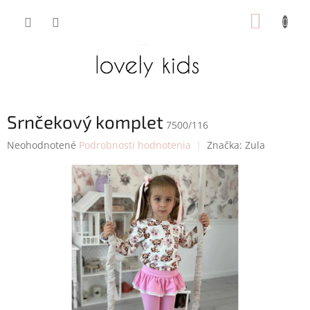
Prejsť
NÁKUP
na
obsah
KOŠÍK
Srnčekový komplet
7500/116
Priemerné
Neohodnotené
Podrobnosti hodnotenia
Značka:
Zula
hodnotenie
produktu
je
0,0
z
5
hviezdičiek.