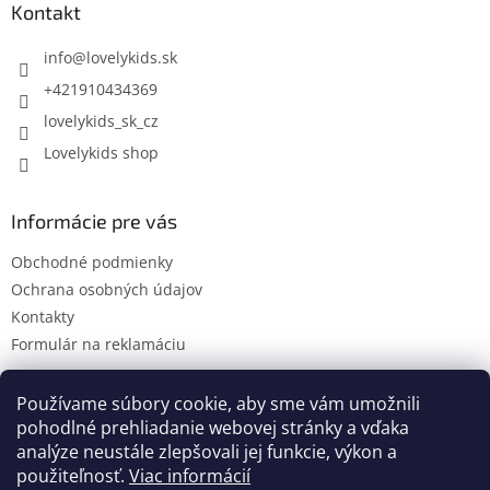
ä
Kontakt
t
i
info
@
lovelykids.sk
e
+421910434369
lovelykids_sk_cz
Lovelykids shop
Informácie pre vás
Obchodné podmienky
Ochrana osobných údajov
Kontakty
Formulár na reklamáciu
Používame súbory cookie, aby sme vám umožnili
pohodlné prehliadanie webovej stránky a vďaka
Kontakty
Novinky
analýze neustále zlepšovali jej funkcie, výkon a
použiteľnosť.
Viac informácií