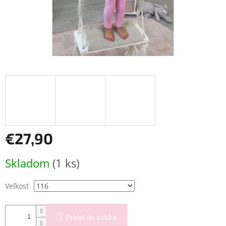
€27,90
Jednotková
Skladom
(1 ks)
cena:
Veľkosť
Pridať do košíka