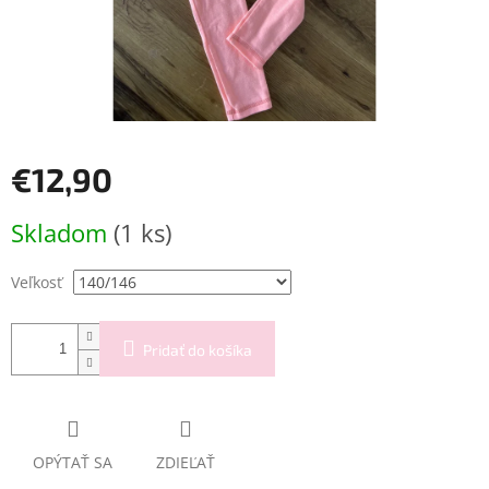
€12,90
Jednotková
Skladom
(1 ks)
cena:
Veľkosť
Pridať do košíka
OPÝTAŤ SA
ZDIEĽAŤ