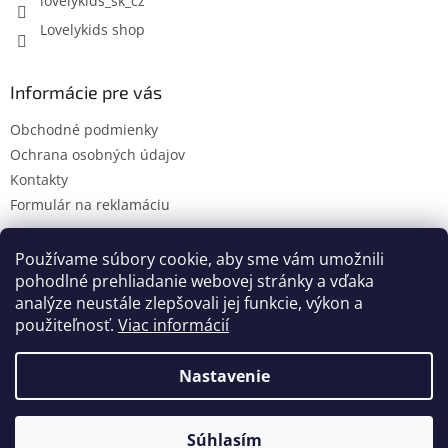
lovelykids_sk_cz
Lovelykids shop
Informácie pre vás
Obchodné podmienky
Ochrana osobných údajov
Kontakty
Formulár na reklamáciu
Používame súbory cookie, aby sme vám umožnili
pohodlné prehliadanie webovej stránky a vďaka
Kontakty
Novinky
analýze neustále zlepšovali jej funkcie, výkon a
použiteľnosť.
Viac informácií
Nastavenie
Vytvoril Shoptet
Súhlasím
Copyright 2026
lovelykids
. Všetky práva vyhradené.