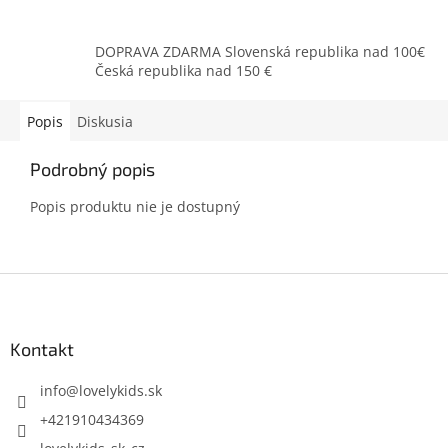
DOPRAVA ZDARMA Slovenská republika nad 100€
Česká republika nad 150 €
Popis
Diskusia
Podrobný popis
Popis produktu nie je dostupný
Z
á
p
ä
Kontakt
t
i
info
@
lovelykids.sk
e
+421910434369