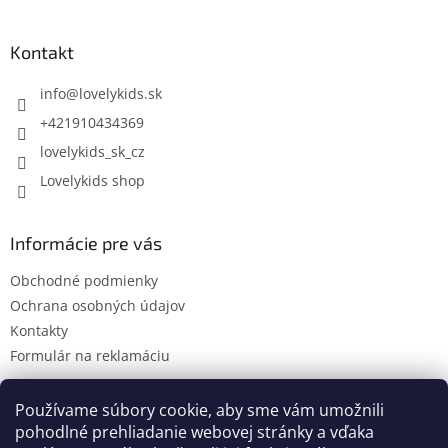
á
p
ä
Kontakt
t
i
info
@
lovelykids.sk
e
+421910434369
lovelykids_sk_cz
Lovelykids shop
Informácie pre vás
Obchodné podmienky
Ochrana osobných údajov
Kontakty
Formulár na reklamáciu
Používame súbory cookie, aby sme vám umožnili
pohodlné prehliadanie webovej stránky a vďaka
Kontakty
Novinky