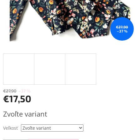
€27,90
–37 %
€27,90
–37 %
€17,50
Jednotková
Zvoľte variant
cena:
Veľkosť