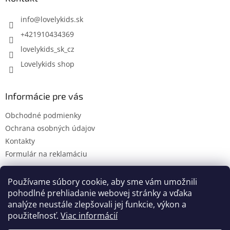
t
i
info
@
lovelykids.sk
e
+421910434369
lovelykids_sk_cz
Lovelykids shop
Informácie pre vás
Obchodné podmienky
Ochrana osobných údajov
Kontakty
Formulár na reklamáciu
Používame súbory cookie, aby sme vám umožnili
pohodlné prehliadanie webovej stránky a vďaka
Kontakty
Novinky
analýze neustále zlepšovali jej funkcie, výkon a
použiteľnosť.
Viac informácií