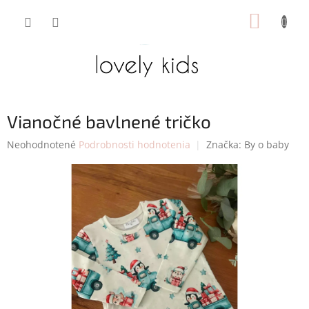
Prejsť
NÁKUP
na
obsah
KOŠÍK
Vianočné bavlnené tričko
Priemerné
Neohodnotené
Podrobnosti hodnotenia
Značka:
By o baby
hodnotenie
produktu
je
0,0
z
5
hviezdičiek.