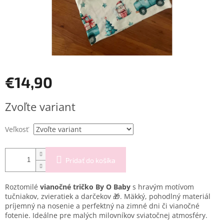
€14,90
Jednotková
Zvoľte variant
cena:
Veľkosť
Pridať do košíka
Roztomilé
vianočné tričko By O Baby
s hravým motívom
tučniakov, zvieratiek a darčekov 🎁. Mäkký, pohodlný materiál
príjemný na nosenie a perfektný na zimné dni či vianočné
fotenie. Ideálne pre malých milovníkov sviatočnej atmosféry.