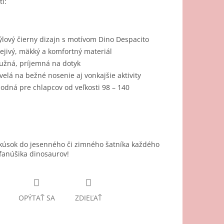
i:
ýlový čierny dizajn s motívom Dino Despacito
ejivý, mäkký a komfortný materiál
užná, príjemná na dotyk
velá na bežné nosenie aj vonkajšie aktivity
odná pre chlapcov od veľkosti 98 – 140
 kúsok do jesenného či zimného šatníka každého
fanúšika dinosaurov!
OPÝTAŤ SA
ZDIEĽAŤ