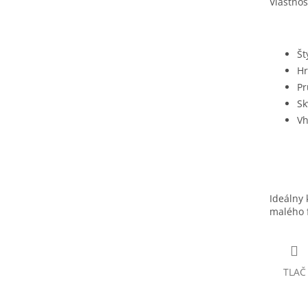
Vlastnost
Št
Hr
Pr
Sk
Vh
Ideálny
malého 
TLAČ