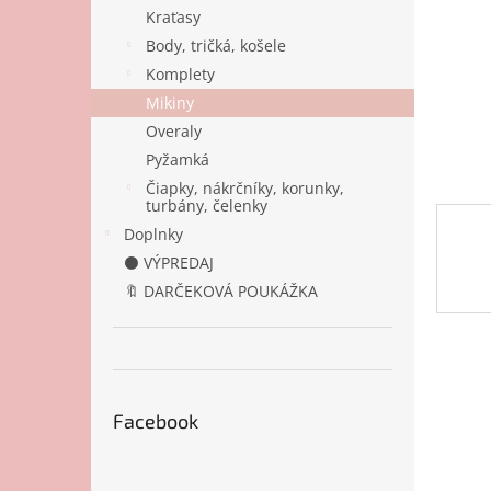
Kraťasy
Body, tričká, košele
Komplety
Mikiny
Overaly
Pyžamká
Čiapky, nákrčníky, korunky,
turbány, čelenky
Doplnky
⚫ VÝPREDAJ
🔖 DARČEKOVÁ POUKÁŽKA
Facebook