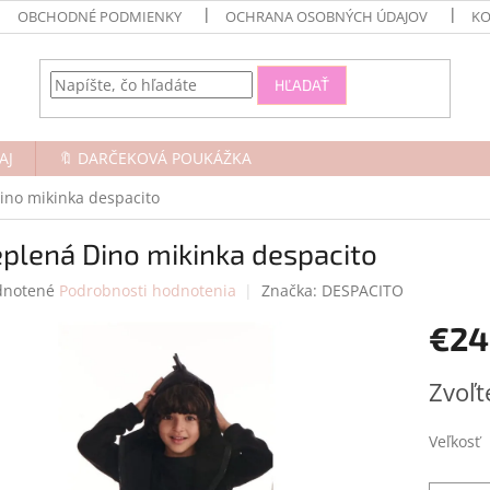
OBCHODNÉ PODMIENKY
OCHRANA OSOBNÝCH ÚDAJOV
KO
HĽADAŤ
AJ
🔖 DARČEKOVÁ POUKÁŽKA
ino mikinka despacito
plená Dino mikinka despacito
rné
notené
Podrobnosti hodnotenia
Značka:
DESPACITO
enie
€24
tu
Jednotk
Zvoľt
cena:
čiek.
Veľkosť