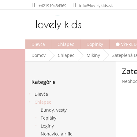
Prejsť
+421910434369
info@lovelykids.sk
na
obsah
Dievča
Chlapec
Doplnky
⚫ VÝPRED
Domov
Chlapec
Mikiny
Zateplená D
B
Zate
o
Preskočiť
č
Prieme
Kategórie
Neohod
kategórie
n
hodnot
ý
produk
Dievča
p
je
Chlapec
a
0,0
Bundy, vesty
z
n
5
e
Tepláky
hviezdi
l
Legíny
Nohavice a rifle