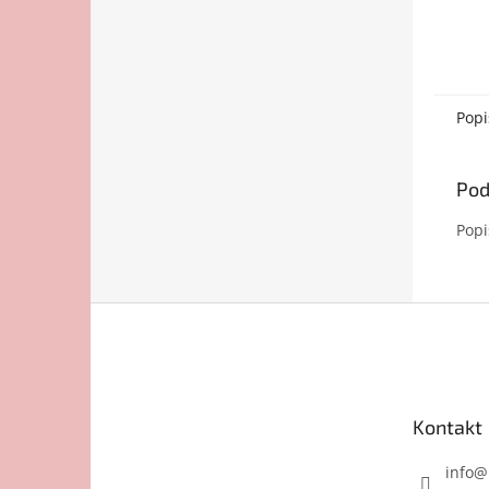
Popi
Pod
Popi
Z
á
p
ä
t
Kontakt
i
e
info
@