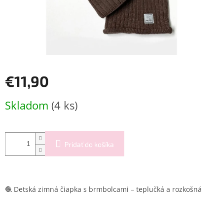
€11,90
Jednotková
Skladom
(4 ks)
cena:
Pridať do košíka
🧶 Detská zimná čiapka s brmbolcami – teplučká a rozkošná