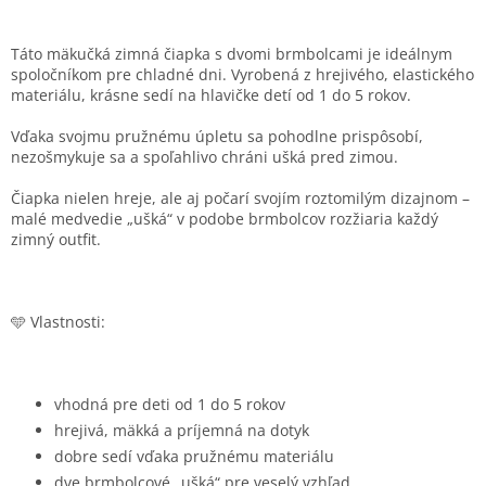
Táto mäkučká zimná čiapka s dvomi brmbolcami je ideálnym
spoločníkom pre chladné dni. Vyrobená z hrejivého, elastického
materiálu, krásne sedí na hlavičke detí od 1 do 5 rokov.
Vďaka svojmu pružnému úpletu sa pohodlne prispôsobí,
nezošmykuje sa a spoľahlivo chráni ušká pred zimou.
Čiapka nielen hreje, ale aj počarí svojím roztomilým dizajnom –
malé medvedie „ušká“ v podobe brmbolcov rozžiaria každý
zimný outfit.
🩵 Vlastnosti:
vhodná pre deti od 1 do 5 rokov
hrejivá, mäkká a príjemná na dotyk
dobre sedí vďaka pružnému materiálu
dve brmbolcové „ušká“ pre veselý vzhľad