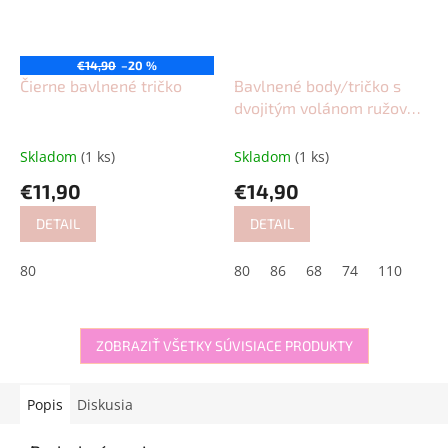
€14,90
–20 %
Čierne bavlnené tričko
Bavlnené body/tričko s
dvojitým volánom ružové
a hnedé
Skladom
(1 ks)
Skladom
(1 ks)
€11,90
€14,90
DETAIL
DETAIL
80
80
86
68
74
110
ZOBRAZIŤ VŠETKY SÚVISIACE PRODUKTY
Popis
Diskusia