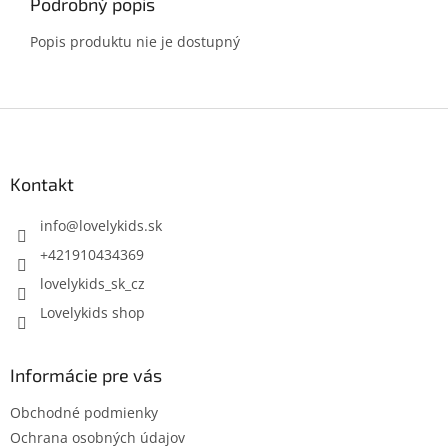
Podrobný popis
Popis produktu nie je dostupný
Z
á
p
ä
Kontakt
t
i
info
@
lovelykids.sk
e
+421910434369
lovelykids_sk_cz
Lovelykids shop
Informácie pre vás
Obchodné podmienky
Ochrana osobných údajov