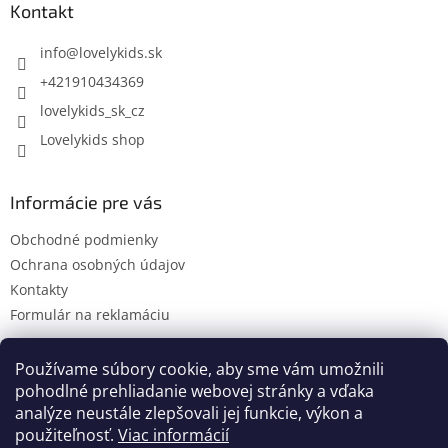
ä
Kontakt
t
i
info
@
lovelykids.sk
e
+421910434369
lovelykids_sk_cz
Lovelykids shop
Informácie pre vás
Obchodné podmienky
Ochrana osobných údajov
Kontakty
Formulár na reklamáciu
Používame súbory cookie, aby sme vám umožnili
pohodlné prehliadanie webovej stránky a vďaka
Kontakty
Novinky
analýze neustále zlepšovali jej funkcie, výkon a
použiteľnosť.
Viac informácií